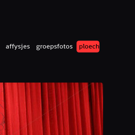
affysjes
groepsfotos
ploech