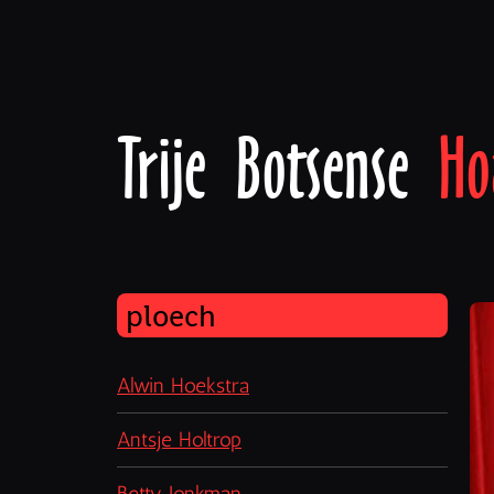
Trije Botsense
Ho
ploech
Alwin Hoekstra
Antsje Holtrop
Betty Jonkman