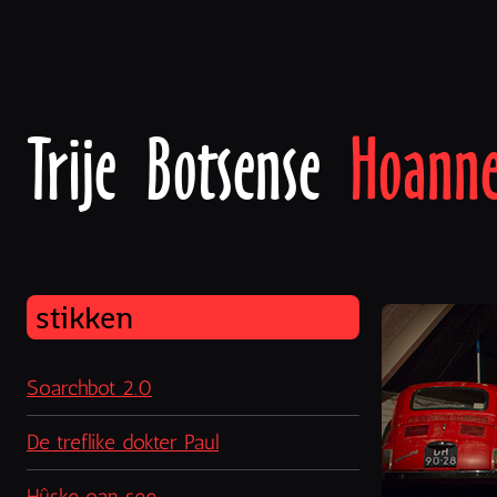
Trije Botsense
Hoann
stikken
Soarchbot 2.0
De treflike dokter Paul
Hûske oan see