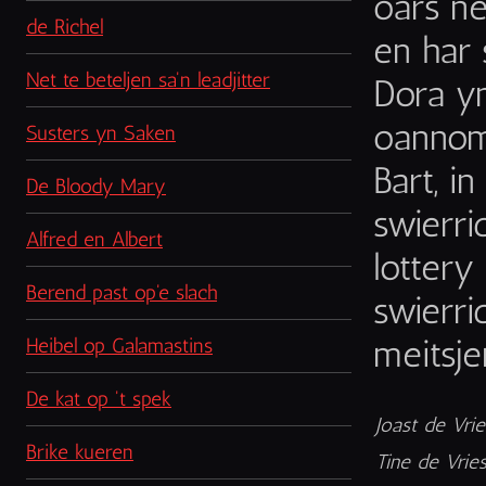
oars ne
de Richel
en har 
Net te beteljen sa'n leadjitter
Dora yn
oannomm
Susters yn Saken
Bart, in
De Bloody Mary
swierri
Alfred en Albert
lottery
Berend past op'e slach
swierri
meitsje
Heibel op Galamastins
De kat op 't spek
Joast de Vrie
Brike kueren
Tine de Vries