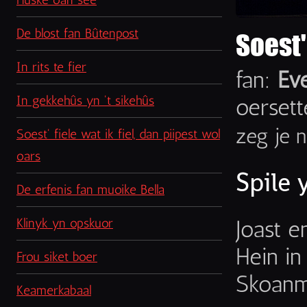
De blost fan Bûtenpost
Soest'
In rits te fier
fan:
Eve
In gekkehûs yn 't sikehûs
oersett
zeg je n
Soest' fiele wat ik fiel, dan piipest wol
oars
Spile 
De erfenis fan muoike Bella
Klinyk yn opskuor
Joast e
Hein i
Frou siket boer
Skoanme
Keamerkabaal