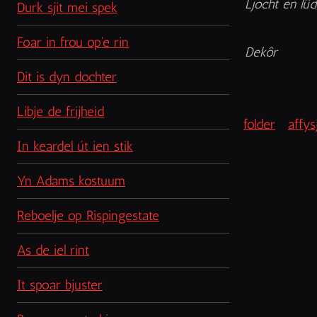
Ljocht en lûd
Durk sjit mei spek
Foar in frou op'e rin
Dekôr
Dit is dyn dochter
Libje de frijheid
folder
affys
In keardel út ien stik
Yn Adams kostuum
Reboelje op Rispingestate
As de iel rint
It spoar bjuster