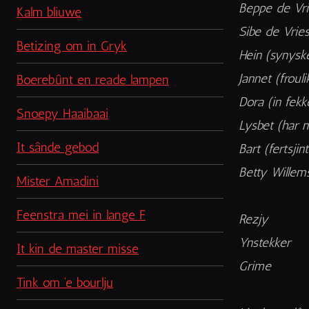
Beppe de Vr
Kalm bliuwe
Sibe de Vrie
Betizing om in Gryk
Hein (synysk
Jannet (froul
Boerebûnt en reade lampen
Dora (in fekk
Snoepy Haaibaai
Lysbet (har 
It sânde gebod
Bart (fertsji
Betty Willems
Mister Amadini
Feenstra mei in lange F
Rezjy
Ynstekker
It kin de master misse
Grime
Tink om 'e bourlju