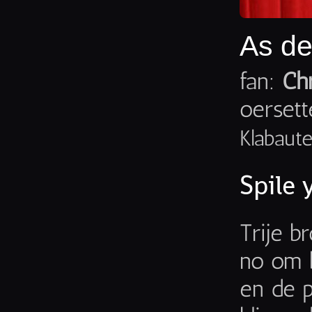
As de 
fan:
Ch
oersett
Klabaut
Spile 
Trije b
no om b
en de p