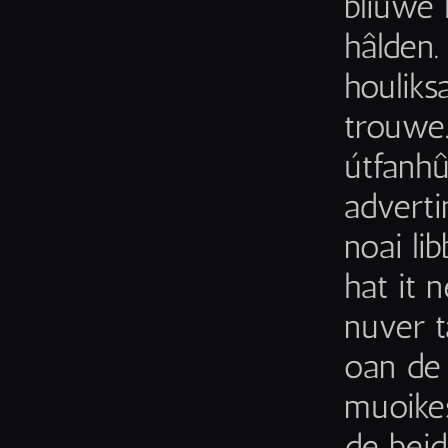
bliuwe 
hâlden.
houliks
trouwe.
útfanhû
adverti
noai li
hat it 
nuver t
oan de 
muoikesi
de beid