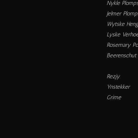
Nykle Plomps
Jelmer Plomp
Wytske Hengs
Lyske Verhoe
Rosemary Poe
Beerenschut 
Rezjy
Ynstekker
Grime