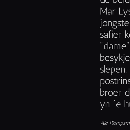
Mar Lys
jongste
safier 
"dame" 
besykje
slepen.
postrin
broer d
yn ´e h
Ale Plompsma 