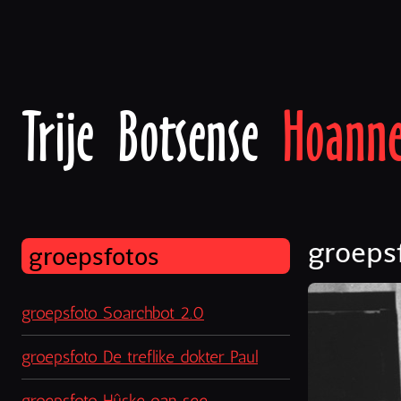
Trije Botsense
Hoann
groeps
groepsfotos
groepsfoto Soarchbot 2.0
groepsfoto De treflike dokter Paul
groepsfoto Hûske oan see